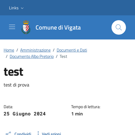
Vai ai contenuti
Vai al footer
Links
Comune di Vigata
Home
/
Amministrazione
/
Documenti e Dati
/
Documento Albo Pretorio
/
Test
test
Dettagli del documento
test di prova
Data:
Tempo di lettura:
1 min
25 Giugno 2024
Condividi
Vedi azioni