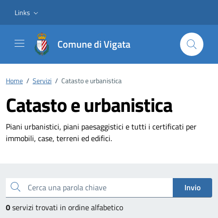
Vai ai contenuti
Vai al footer
Links
Comune di Vigata
Home
/
Servizi
/
Catasto e urbanistica
Catasto e urbanistica
Piani urbanistici, piani paesaggistici e tutti i certificati per
immobili, case, terreni ed edifici.
Esplora tutti i servizi
Cerca una parola chiave
Invio
0
servizi trovati in ordine alfabetico