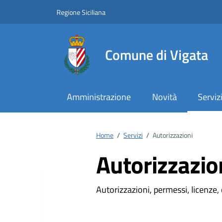
Vai ai contenuti
Vai al footer
Regione Siciliana
Comune di Vigata
Amministrazione
Novità
Serviz
Home
/
Servizi
/
Autorizzazioni
Autorizzazio
Autorizzazioni, permessi, licenze, 