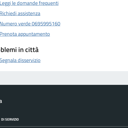
Leggi le domande frequenti
Richiedi assistenza
Numero verde 0695995160
Prenota appuntamento
blemi in città
Segnala disservizio
a
 DI SERVIZIO