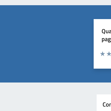
Qua
pag
Valuta 
Val
Con