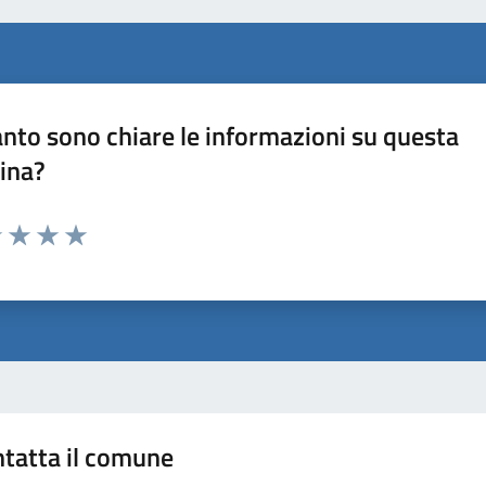
nto sono chiare le informazioni su questa
ina?
1 stelle su 5
uta 2 stelle su 5
Valuta 3 stelle su 5
Valuta 4 stelle su 5
Valuta 5 stelle su 5
tatta il comune