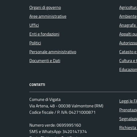
Organi di governo
Agricoltur
Aree amministrative
Ambiente
Uffici
Anagrafe e
Enti e fondazioni
Appalti pu
Politici
Autorizzaz
Personale amministrativo
Catasto e
Documenti e Dati
Cultura e
Educazion
CONTATTI
Comune di Vigata
Leggi le 
Via Artena, 48 - 00038 Valmontone (RM)
Prenotaz
Codice fiscale / P. IVA: 04271000871
Segnalazi
Numero verde: 0695995160
Richiesta
SMS e WhatsApp: 3420147374