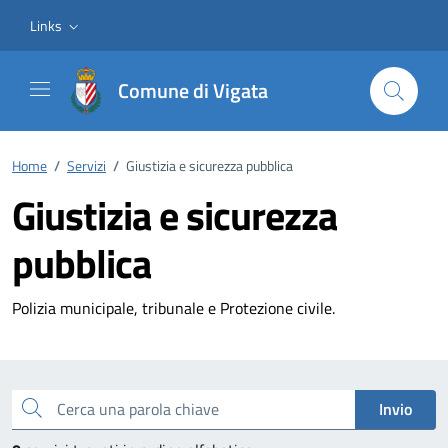
Vai ai contenuti
Vai al footer
Links
Comune di Vigata
Home
/
Servizi
/
Giustizia e sicurezza pubblica
Giustizia e sicurezza
pubblica
Polizia municipale, tribunale e Protezione civile.
Esplora tutti i servizi
Cerca una parola chiave
Invio