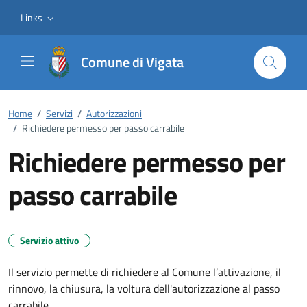
Vai ai contenuti
Vai al footer
Links
Comune di Vigata
Home
/
Servizi
/
Autorizzazioni
/
Richiedere permesso per passo carrabile
Richiedere permesso per
passo carrabile
Servizio attivo
Il servizio permette di richiedere al Comune l’attivazione, il
rinnovo, la chiusura, la voltura dell'autorizzazione al passo
carrabile.