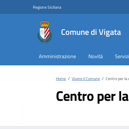
Vai ai contenuti
Vai al footer
Regione Siciliana
Comune di Vigata
Amministrazione
Novità
Serviz
Home
/
Vivere il Comune
/
Centro per la 
Centro per la