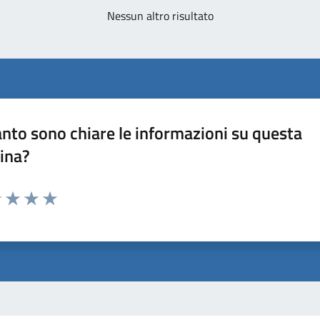
Nessun altro risultato
nto sono chiare le informazioni su questa
ina?
1 stelle su 5
uta 2 stelle su 5
Valuta 3 stelle su 5
Valuta 4 stelle su 5
Valuta 5 stelle su 5