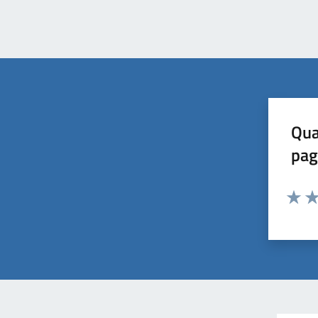
Qua
pag
Valuta 
Val