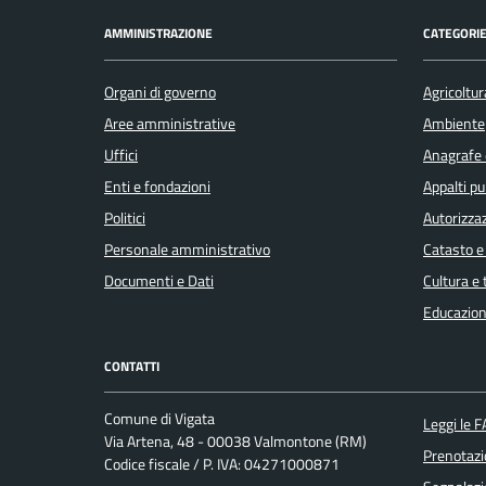
AMMINISTRAZIONE
CATEGORIE
Organi di governo
Agricoltur
Aree amministrative
Ambiente
Uffici
Anagrafe e
Enti e fondazioni
Appalti pu
Politici
Autorizzaz
Personale amministrativo
Catasto e
Documenti e Dati
Cultura e
Educazion
CONTATTI
Comune di Vigata
Leggi le 
Via Artena, 48 - 00038 Valmontone (RM)
Prenotaz
Codice fiscale / P. IVA: 04271000871