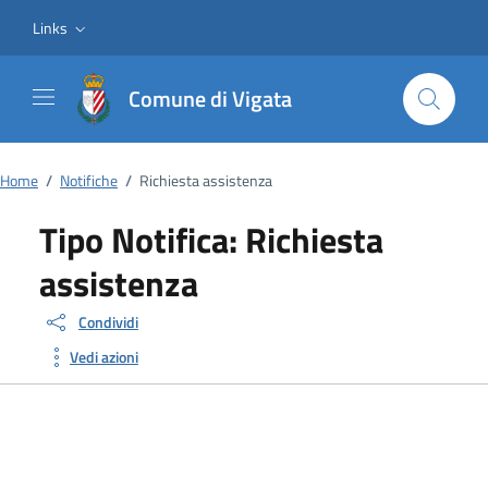
Vai ai contenuti
Vai al footer
Links
Comune di Vigata
Home
/
Notifiche
/
Richiesta assistenza
Tipo Notifica:
Richiesta
assistenza
Condividi
Vedi azioni