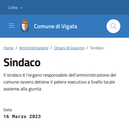
Vai ai contenuti
Vai al footer
Links
Comune di Vigata
Home
/
Amministrazione
/
Organi di Governo
/
Sindaco
Sindaco
Dettagli della notizia
Il sindaco è l'organo responsabile dell'amministrazione del
comune ovvero detiene il potere esecutivo a livello locale
assieme alla giunta
Data:
16 Marzo 2023