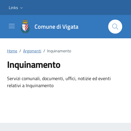
Vai ai contenuti
Vai al footer
Links
Comune di Vigata
Home
/
Argomenti
/
Inquinamento
Inquinamento
Dettagli dell'argomento
Servizi comunali, documenti, uffici, notizie ed eventi
relativi a Inquinamento