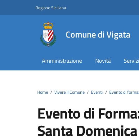
Vai ai contenuti
Vai al footer
Regione Siciliana
Comune di Vigata
Amministrazione
Novità
Serviz
Home
/
Vivere il Comune
/
Eventi
/
Evento di forma
Evento di Forma
Santa Domenica 