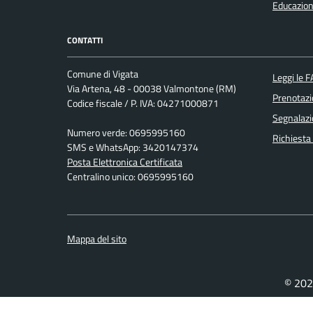
Educazion
CONTATTI
Comune di Vigata
Leggi le 
Via Artena, 48 - 00038 Valmontone (RM)
Prenotaz
Codice fiscale / P. IVA: 04271000871
Segnalazi
Numero verde: 0695995160
Richiesta
SMS e WhatsApp: 3420147374
Posta Elettronica Certificata
Centralino unico: 0695995160
Mappa del sito
© 202