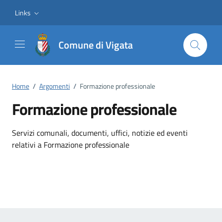
Vai ai contenuti
Vai al footer
Links
Comune di Vigata
Home
/
Argomenti
/
Formazione professionale
Formazione professionale
Dettagli dell'argomento
Servizi comunali, documenti, uffici, notizie ed eventi
relativi a Formazione professionale