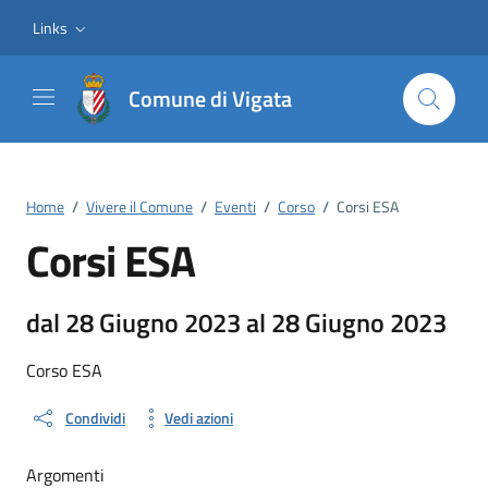
Vai ai contenuti
Vai al footer
Links
Comune di Vigata
Home
/
Vivere il Comune
/
Eventi
/
Corso
/
Corsi ESA
Corsi ESA
dal 28 Giugno 2023 al 28 Giugno 2023
Corso ESA
Condividi
Vedi azioni
Argomenti