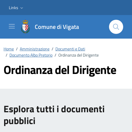
Vai ai contenuti
Vai al footer
Links
Comune di Vigata
Home
/
Amministrazione
/
Documenti e Dati
/
Documento Albo Pretorio
/
Ordinanza del Dirigente
Ordinanza del Dirigente
Esplora tutti i documenti
pubblici