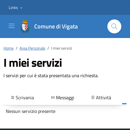
Vai ai contenuti
Vai al footer
Links
Comune di Vigata
Home
/
Area Personale
/
I miei servizi
I miei servizi
I servizi per cui è stata presentata una richiesta.
Scrivania
Messaggi
Attività
Nessun servizio presente