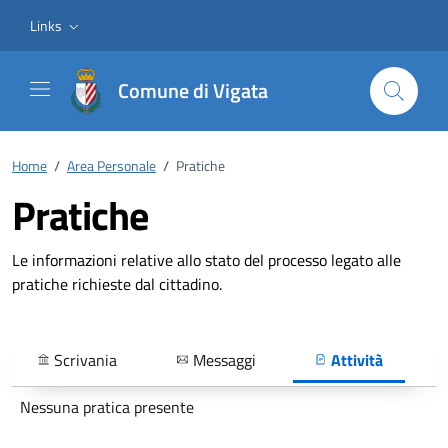
Vai ai contenuti
Vai al footer
Links
Comune di Vigata
Home
/
Area Personale
/
Pratiche
Pratiche
Le informazioni relative allo stato del processo legato alle
pratiche richieste dal cittadino.
Scrivania
Messaggi
Attività
Nessuna pratica presente