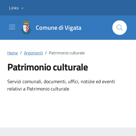
Vai ai contenuti
Vai al footer
Links
Comune di Vigata
Home
/
Argomenti
/
Patrimonio culturale
Patrimonio culturale
Dettagli dell'argomento
Servizi comunali, documenti, uffici, notizie ed eventi
relativi a Patrimonio culturale