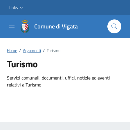
Vai ai contenuti
Vai al footer
Links
Comune di Vigata
Home
/
Argomenti
/
Turismo
Turismo
Dettagli dell'argomento
Servizi comunali, documenti, uffici, notizie ed eventi
relativi a Turismo