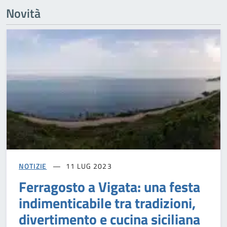
Novità
NOTIZIE
11 LUG 2023
Ferragosto a Vigata: una festa
indimenticabile tra tradizioni,
divertimento e cucina siciliana