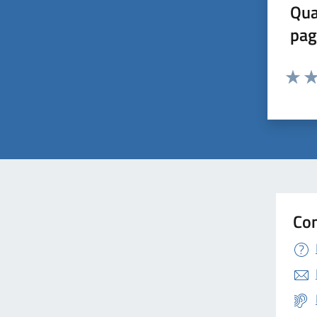
Qua
pag
Valuta 
Val
Con