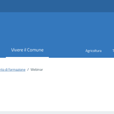
i
Vivere il Comune
Agricoltura
to di formazione
/
Webinar