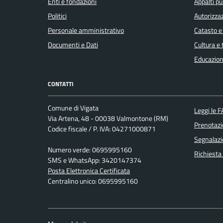
Enti e fondazioni
Appalti pu
Politici
Autorizzaz
Personale amministrativo
Catasto e
Documenti e Dati
Cultura e
Educazion
CONTATTI
Comune di Vigata
Leggi le 
Via Artena, 48 - 00038 Valmontone (RM)
Prenotaz
Codice fiscale / P. IVA: 04271000871
Segnalazi
Numero verde: 0695995160
Richiesta
SMS e WhatsApp: 3420147374
Posta Elettronica Certificata
Centralino unico: 0695995160