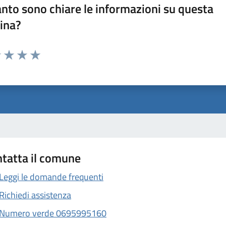
nto sono chiare le informazioni su questa
ina?
1 stelle su 5
uta 2 stelle su 5
Valuta 3 stelle su 5
Valuta 4 stelle su 5
Valuta 5 stelle su 5
tatta il comune
Leggi le domande frequenti
Richiedi assistenza
Numero verde 0695995160