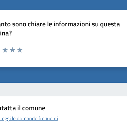
nto sono chiare le informazioni su questa
ina?
1 stelle su 5
uta 2 stelle su 5
Valuta 3 stelle su 5
Valuta 4 stelle su 5
Valuta 5 stelle su 5
tatta il comune
Leggi le domande frequenti