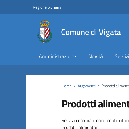
Vai ai contenuti
Vai al footer
Regione Siciliana
Comune di Vigata
Amministrazione
Novità
Serviz
Home
/
Argomenti
/
Prodotti aliment
Prodotti aliment
Dettagli dell
Servizi comunali, documenti, uffici,
Prodotti alimentari