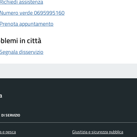
Richiedi assistenza
Numero verde 0695995160
Prenota appuntamento
blemi in città
Segnala disservizio
a
 DI SERVIZIO
a e pesca
Giustizia e sicurezza pubblica