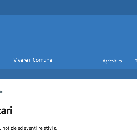
i
Vivere il Comune
Agricoltura
ari
ari
'argomento
 notizie ed eventi relativi a